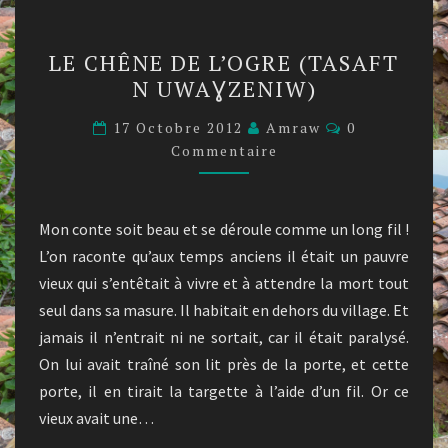
LE
LE CHÊNE DE L’OGRE (TASAFT
CHÊNE
N UWAƔZENIW)
DE
L’OGRE
Commentaire
17 Octobre 2012
Amraw
0
(TASAFT
Commentaire
N
UWAƔZENIW)
Mon conte soit beau et se déroule comme un long fil !
L’on raconte qu’aux temps anciens il était un pauvre
vieux qui s’entêtait à vivre et à attendre la mort tout
seul dans sa masure. Il habitait en dehors du village. Et
jamais il n’entrait ni ne sortait, car il était paralysé.
On lui avait traîné son lit près de la porte, et cette
porte, il en tirait la targette à l’aide d’un fil. Or ce
vieux avait une…