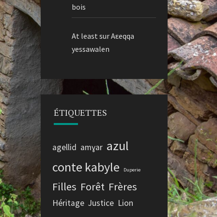
bois
At least
sur
Aεeqqa
yessawalen
ÉTIQUETTES
azul
agellid
amɣar
conte kabyle
Duperie
Filles
Forêt
Frères
Héritage
Justice
Lion