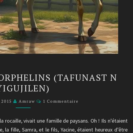
LA
 ORPHELINS (TAFUNAST N
VACHE
YIGUJILEN)
DES
ORPHELINS
Commentaires
e 2015
Amraw
1 Commentaire
(TAFUNAST
N
la rocaille, vivait une famille de paysans. Oh ! Ils n’étaient
YIGUJILEN)
, la fille, Samra, et le fils, Yacine, étaient heureux d’être