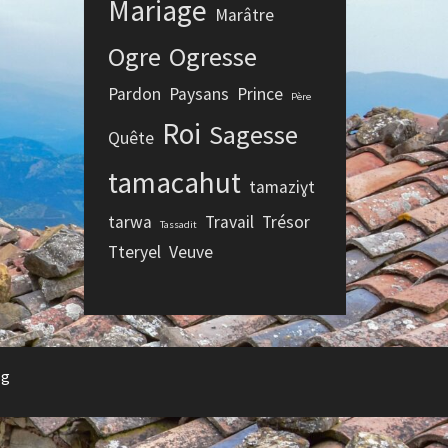
Mariage
Marâtre
Ogre
Ogresse
Pardon
Paysans
Prince
Père
Roi
Sagesse
Quête
tamacahut
tamaziɣt
tarwa
Travail
Trésor
Tassadit
Tteryel
Veuve
rg