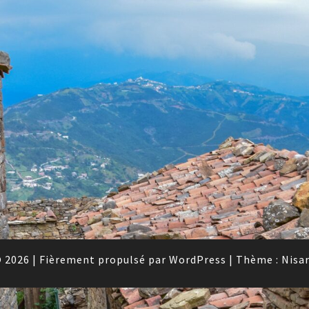
 2026
|
Fièrement propulsé par
WordPress
|
Thème :
Nisa