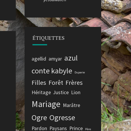
ÉTIQUETTES
azul
agellid
amɣar
conte kabyle
Duperie
Filles
Forêt
Frères
Héritage
Justice
Lion
Mariage
Marâtre
Ogre
Ogresse
Pardon
Paysans
Prince
Père