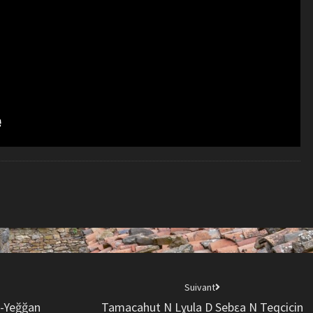
Suivant
D-Yeğğan
Tamacahut N Lɣula D Sebɛa N Teqcicin