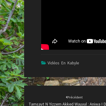
Vidéos En Kabyle
Navigation
d'article
Précédent
Tamɛayt N Yizzem Akked Waɣyul : Aniwa I 