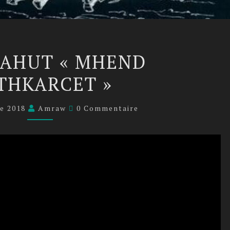
TAMACAHUT
AHUT « MHEND
« MHEND
THKARCET »
VUTHKARCET »
Commentaires
e 2018
Amraw
0 Commentaire