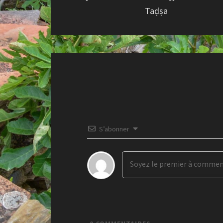
Taḍṣa
S’abonner